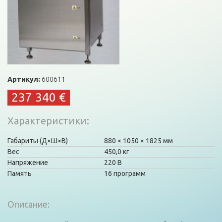
Артикул:
600611
237 340 €
Характеристики
Габариты (Д×Ш×В)
880
1050
1825 мм
Вес
450,0 кг
Напряжение
220 В
Память
16 программ
Описание: