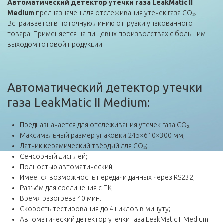
Автоматический детектор утечки газа LeakMatic II
Medium
предназначен для отслеживания утечек газа CO₂.
Встраивается в поточную линию отгрузки упакованного
товара. Применяется на пищевых производствах с большим
выходом готовой продукции.
Автоматический детектор утечки
газа LeakMatic II Medium:
Предназначается для отслеживания утечек газа CO₂;
Максимальный размер упаковки 245×610×300 мм;
Датчик керамический твёрдый для CO₂;
Сенсорный дисплей;
Полностью автоматический;
Имеется возможность передачи данных через RS232;
Разъём для соединения с ПК;
Время разогрева 40 мин.
Скорость тестирования до 4 циклов в минуту;
Автоматический детектор утечки газа LeakMatic II Medium