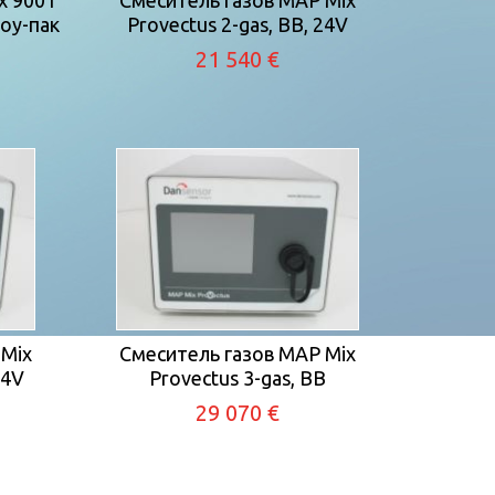
x 9001
Смеситель газов MAP Mix
оу-пак
Provectus 2-gas, BB, 24V
21 540 €
 Mix
Смеситель газов MAP Mix
24V
Provectus 3-gas, BB
29 070 €