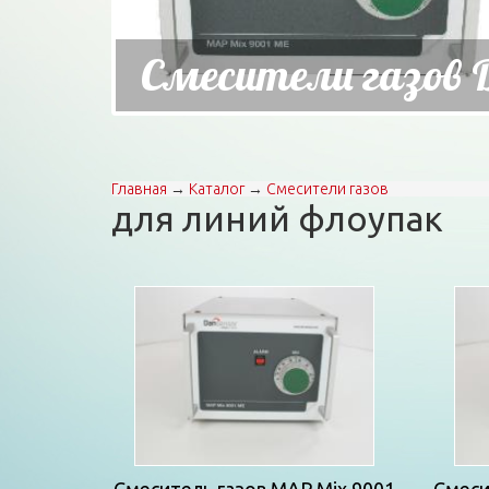
Смесители газов 
Главная
→
Каталог
→
Смесители газов
Вы здесь
для линий флоупак