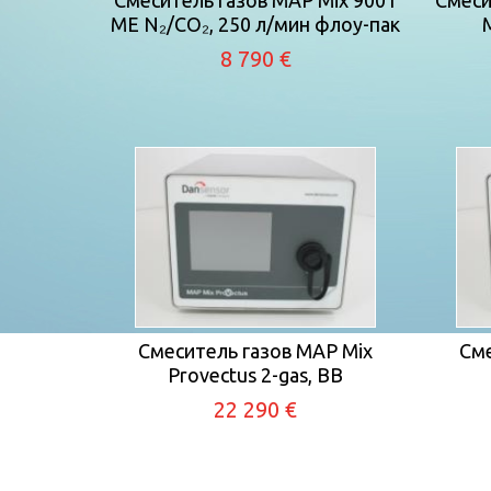
Смеситель газов MAP Mix 9001
Смеси
ME N₂/CO₂, 250 л/мин флоу-пак
8 790 €
Смеситель газов MAP Mix
Сме
Provectus 2-gas, BB
22 290 €