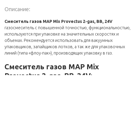
Описание:
Смеситель газов MAP Mix Provectus 2-gas,
BB, 24
V
газосмеситель с повышенной точностью, функциональностью,
используются при упаковке на значительных скоростях и
объемах. Рекомендуется использовать для вакуумных
упаковщиков, запайщиков лотков, а так же для упаковочных
линий (типа «флоу-пак»), производящих упаковку в газ.
Смеситель
газов
MAP Mix
Provectus 2-gas, BB, 24V
:
Предназначается для смешивания двух газов;
Высокая точность и скорость смешивания;
Скорость потока от 6 до 500 л/мин;
Точность выше +/-2% в абсолютном выражении при
общем выходном потоке более 50 л/мин;
Прочный корпус выполнен из нержавеющей стали/
алюминия;
Смешивает кислород, азот, аргон, двуокись углерода;