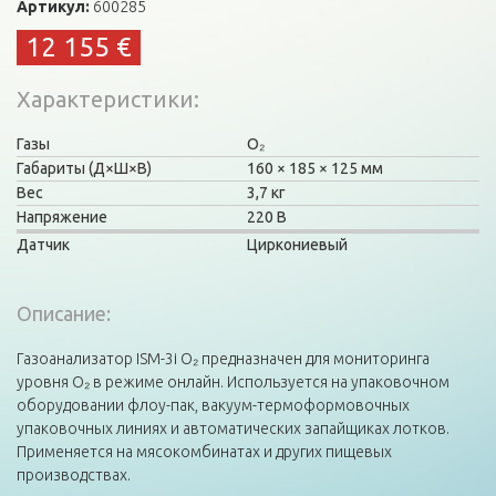
Артикул:
600285
12 155 €
Характеристики
Газы
O₂
Габариты (Д×Ш×В)
160
185
125 мм
Вес
3,7 кг
Напряжение
220 В
Датчик
Циркониевый
Описание:
Газоанализатор ISM-3i О₂ предназначен для мониторинга
уровня О₂ в режиме онлайн. Используется на упаковочном
оборудовании флоу-пак, вакуум-термоформовочных
упаковочных линиях и автоматических запайщиках лотков.
Применяется на мясокомбинатах и других пищевых
производствах.