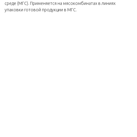
среде (МГС). Применяется на мясокомбинатах в линиях
упаковки готовой продукции в МГС.
Газоанализатор MAP Check 3
СО₂, GasSave,
MUX
особенности:
Предназначается для измерения концентрации углекислого
газа (СО₂) ;
Большой пятидюймовый цветной сенсорный дисплей;
Прост в эксплуатации;
Имеется возможность передачи данных через Ethernet,
USB, RS232;
USB – разъём для внешней клавиатуры и сканера штрих
кода;
Газоанализатор MAP Check 3 СО₂, GasSave,
MUX соответствует стандартам Совета Европы и России
по гигиене и безопасности.
Гарантия на газоанализатор MAP Check 3 СО₂, GasSave, MUX - 1
год.