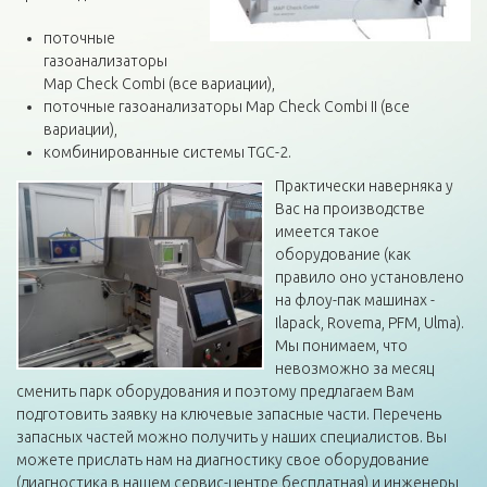
поточные
газоанализаторы
Map Check Combi (все вариации),
поточные газоанализаторы Map Check Combi II (все
вариации),
комбинированные системы TGC-2.
Практически наверняка у
Вас на производстве
имеется такое
оборудование (как
правило оно установлено
на флоу-пак машинах -
Ilapack, Rovema, PFM, Ulma).
Мы понимаем, что
невозможно за месяц
сменить парк оборудования и поэтому предлагаем Вам
подготовить заявку на ключевые запасные части. Перечень
запасных частей можно получить у наших специалистов. Вы
можете прислать нам на диагностику свое оборудование
(диагностика в нашем сервис-центре бесплатная) и инженеры