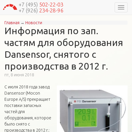
+7 (495)
502-22-03
Навиг
+7 (926)
234-28-96
Главная
→
Новости
Вы здесь
Информация по зап.
частям для оборудования
Dansensor, снятого с
производства в 2012 г.
пт, 8 июня 2018
С июля 2018 года завод
Dansensor (Mocon
Europe A/S) прекращает
поставки запасных
частей для
оборудования, которое
было снято с
производства в 2012 г.: