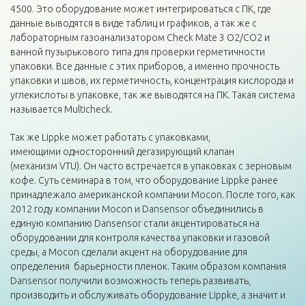
4500. Это оборудование может интегрироваться с ПК, где
данные выводятся в виде таблиц и графиков, а так же с
лабораторным газоанализатором Check Mate 3 О2/СО2 и
ванной пузырькового типа для проверки герметичности
упаковки. Все данные с этих приборов, а именно прочность
упаковки и швов, их герметичность, концентрация кислорода и
углекислоты в упаковке, так же выводятся на ПК. Такая система
называется Multicheck.
Так же Lippke может работать с упаковками,
имеющими односторонний дегазирующий клапан
(механизм VTU). Он часто встречается в упаковках с зерновым
кофе. Суть семинара в том, что оборудование Lippke ранее
принадлежало американской компании Mocon. После того, как
2012 году компании Mocon и Dansensor объединились в
единую компанию Dansensor стали акцентироваться на
оборудовании для контроля качества упаковки и газовой
среды, а Mocon сделали акцент на оборудование для
определения барьерности пленок. Таким образом компания
Dansensor получили возможность теперь развивать,
производить и обслуживать оборудование Lippke, а значит и