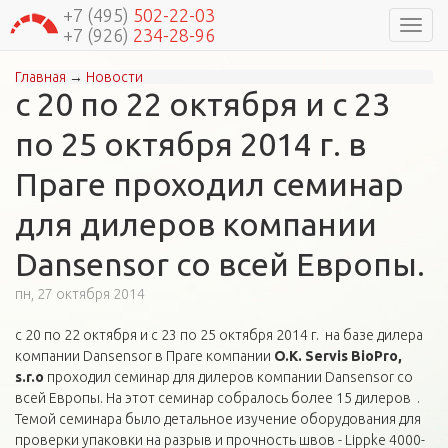
+7 (495)
502-22-03
Навиг
+7 (926)
234-28-96
Главная
→
Новости
Вы здесь
с 20 по 22 октября и с 23
по 25 октября 2014 г. в
Праге проходил семинар
для дилеров компании
Dansensor со всей Европы.
пн, 27 октября 2014
с 20 по 22 октября и с 23 по 25 октября 2014 г. на базе дилера
компании Dansensor в Праге компании
O.K. Servis BioPro,
s.r.o
проходил семинар для дилеров компании Dansensor со
всей Европы. На этот семинар собралось более 15 дилеров .
Темой семинара было детальное изучение оборудования для
проверки упаковки на разрыв и прочность швов - Lippke 4000-