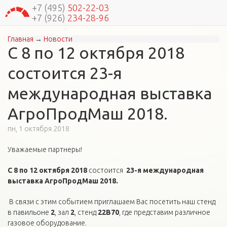
+7 (495)
502-22-03
+7 (926)
234-28-96
Главная
→
Новости
Вы здесь
С 8 по 12 октября 2018
состоится 23-я
международная выставка
АгроПродМаш 2018.
пн, 1 октября 2018
Уважаемые партнеры!
С 8 по 12 октября 2018
состоится
23-я международная
выставка АгроПродМаш 2018.
В связи с этим событием приглашаем Вас посетить наш стенд
в павильоне
2
, зал
2
, стенд
22B70
, где представим различное
газовое оборудование.