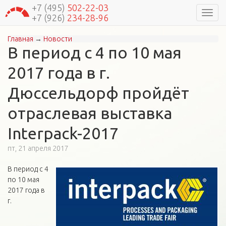
+7 (495)
502-22-03
Навиг
+7 (926)
234-28-96
Главная
→
Новости
Вы здесь
В период с 4 по 10 мая
2017 года в г.
Дюссельдорф пройдёт
отраслевая выставка
Interpack-2017
пт, 21 апреля 2017
В период с 4
по 10 мая
2017 года в
г.